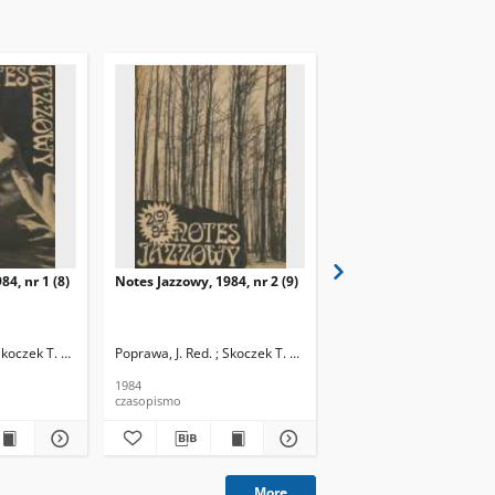
84, nr 1 (8)
Notes Jazzowy, 1984, nr 2 (9)
Notes Jazzowy, 1984, nr
(10)
Skoczek T. Red.
Poprawa, J. Red. ; Skoczek T. Red.
Poprawa, J. Red. ; Skocze
1984
1984
czasopismo
czasopismo
More