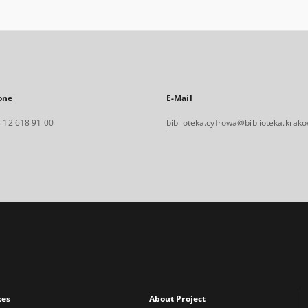
one
E-Mail
 12 618 91 00
biblioteka.cyfrowa@biblioteka.krako
xes
About Project