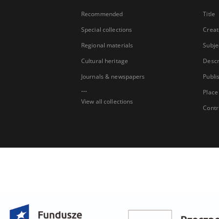
Recommended
Title
Special collections
Creat
Regional materials
Subje
Cultural heritage
Descr
Journals & newspapers
Publi
...
Place
View all collections
Contr