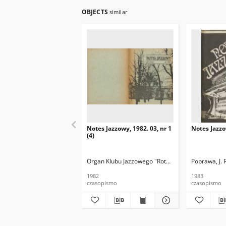
OBJECTS
similar
Notes Jazzowy, 1982. 03, nr 1
Notes Jazzo
(4)
Organ Klubu Jazzowego "Rotunda"
Skoczek, T. Re
Poprawa, J. 
1982
1983
czasopismo
czasopismo