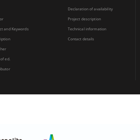
Declaration of availability
or
Project description
ct and Keywords
Technical information
iption
Contact details
sher
 of ed.
ibutor