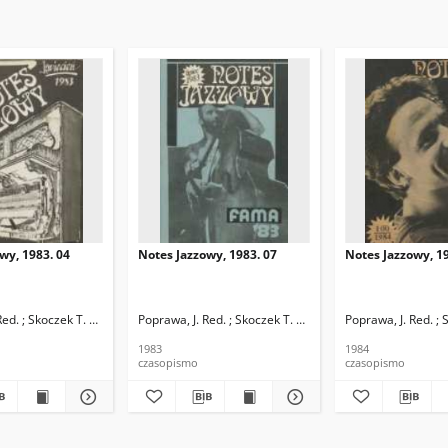
wy, 1983. 04
Notes Jazzowy, 1983. 07
Notes Jazzowy, 19
d.
Red. ; Skoczek T. Red.
Poprawa, J. Red. ; Skoczek T. Red.
Poprawa, J. Red. ; 
1983
1984
czasopismo
czasopismo