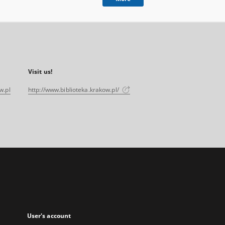
Visit us!
w.pl
http://www.biblioteka.krakow.pl/
User's account