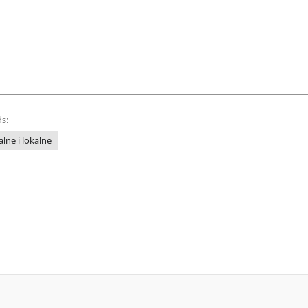
s:
lne i lokalne