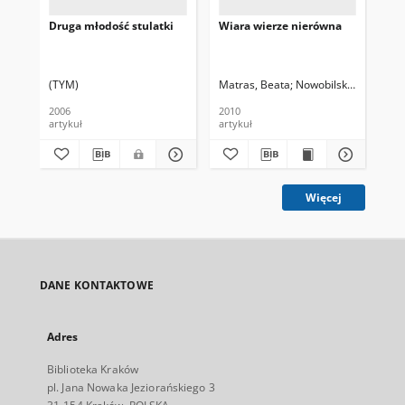
Druga młodość stulatki
Wiara wierze nierówna
100
w N
pis
(TYM)
Matras, Beata
Nowobilska, Patrycja
Pac
2006
2010
200
artykuł
artykuł
art
Więcej
DANE KONTAKTOWE
Adres
Biblioteka Kraków
pl. Jana Nowaka Jeziorańskiego 3