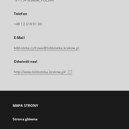
31-154 Kraków, POLSKA
Telefon
+48 12 618 91 00
E-Mail
biblioteka.cyfrowa@biblioteka.krakow.pl
Odwiedź nas!
http://www.biblioteka.krakow.pl/
MAPA STRONY
Strona główna