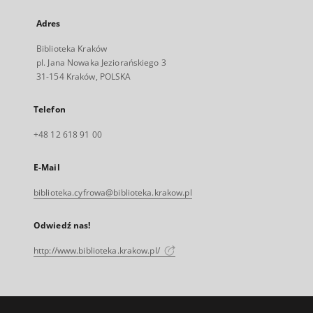
Adres
Biblioteka Kraków
pl. Jana Nowaka Jeziorańskiego 3
31-154 Kraków, POLSKA
Telefon
+48 12 618 91 00
E-Mail
biblioteka.cyfrowa@biblioteka.krakow.pl
Odwiedź nas!
http://www.biblioteka.krakow.pl/