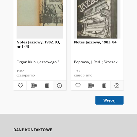
Notes Jazzowy, 1982. 03,
Notes Jazzowy, 1983. 04
Not
nr 1 (4)
Organ Klubu Jazzowego "Rotunda"
Poprawa, J. Red. ; Skoczek T. Red.
Skoczek, T. Red.
Pop
1982
1983
198
czasopismo
czasopismo
cza
Więcej
DANE KONTAKTOWE