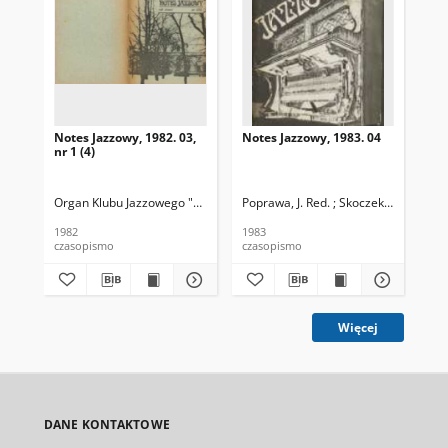
Notes Jazzowy, 1982. 03,
Notes Jazzowy, 1983. 04
Not
nr 1 (4)
Organ Klubu Jazzowego "Rotunda"
Poprawa, J. Red. ; Skoczek T. Red.
Skoczek, T. Red.
Pop
1982
1983
198
czasopismo
czasopismo
cza
Więcej
DANE KONTAKTOWE