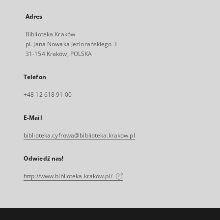
Adres
Biblioteka Kraków
pl. Jana Nowaka Jeziorańskiego 3
31-154 Kraków, POLSKA
Telefon
+48 12 618 91 00
E-Mail
biblioteka.cyfrowa@biblioteka.krakow.pl
Odwiedź nas!
http://www.biblioteka.krakow.pl/