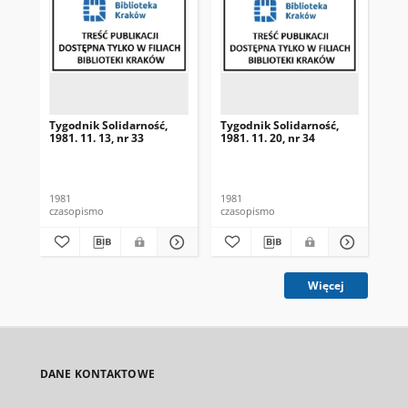
Tygodnik Solidarność,
Tygodnik Solidarność,
Tyg
1981. 11. 13, nr 33
1981. 11. 20, nr 34
198
1981
1981
198
czasopismo
czasopismo
cza
Więcej
DANE KONTAKTOWE