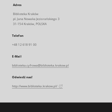
Adres
Biblioteka Kraków
pl. Jana Nowaka Jeziorańskiego 3
31-154 Kraków, POLSKA
Telefon
+48 12 618 91 00
E-Mail
biblioteka.cyfrowa@biblioteka.krakow.pl
Odwiedź nas!
http://www.biblioteka.krakow.pl/