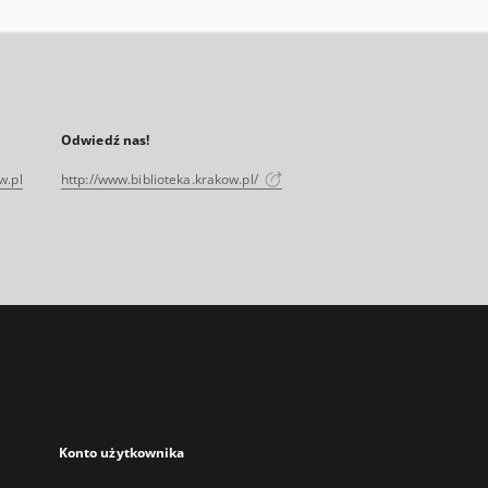
Odwiedź nas!
w.pl
http://www.biblioteka.krakow.pl/
Konto użytkownika