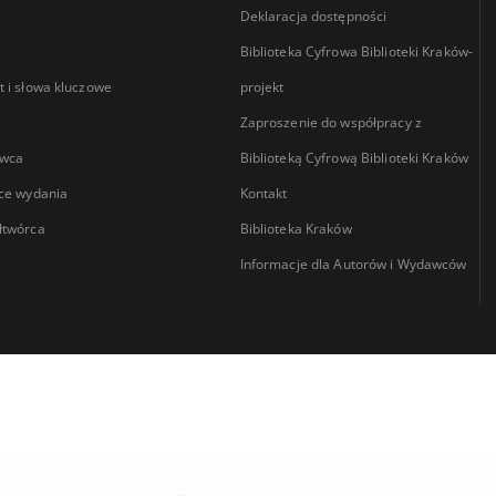
Deklaracja dostępności
Biblioteka Cyfrowa Biblioteki Kraków-
 i słowa kluczowe
projekt
Zaproszenie do współpracy z
wca
Biblioteką Cyfrową Biblioteki Kraków
ce wydania
Kontakt
łtwórca
Biblioteka Kraków
Informacje dla Autorów i Wydawców