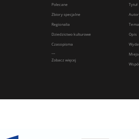
Polecane
Tytuł
Zbiory specjalne
Autor
Regionalia
Temat
Dziedzictwo kulturowe
Opis
Czasopisma
Wyda
...
Miejs
Zobacz więcej
Wspó