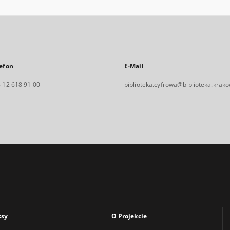
efon
E-Mail
 12 618 91 00
biblioteka.cyfrowa@biblioteka.krako
ksy
O Projekcie