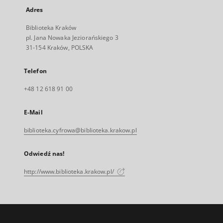
Adres
Biblioteka Kraków
pl. Jana Nowaka Jeziorańskiego 3
31-154 Kraków, POLSKA
Telefon
+48 12 618 91 00
E-Mail
biblioteka.cyfrowa@biblioteka.krakow.pl
Odwiedź nas!
http://www.biblioteka.krakow.pl/