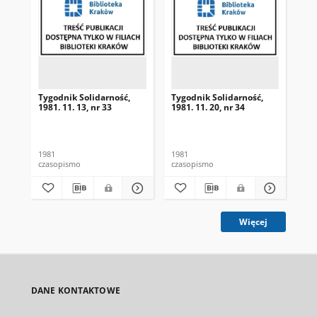
Tygodnik Solidarność,
Tygodnik Solidarność,
Tyg
1981. 11. 13, nr 33
1981. 11. 20, nr 34
198
1981
1981
198
czasopismo
czasopismo
cza
Więcej
DANE KONTAKTOWE