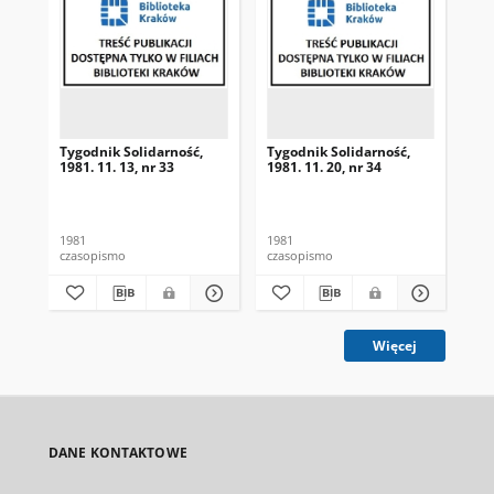
Tygodnik Solidarność,
Tygodnik Solidarność,
Tyg
1981. 11. 13, nr 33
1981. 11. 20, nr 34
198
1981
1981
198
czasopismo
czasopismo
cza
Więcej
DANE KONTAKTOWE