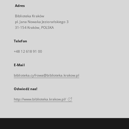
Adres
Biblioteka Kraków
pl. Jana Nowaka Jeziorańskiego 3
31-154 Kraków, POLSKA
Telefon
+48 12 618 91 00
E-Mail
biblioteka.cyfrowa@biblioteka.krakow.pl
Odwiedź nas!
http://www.biblioteka.krakow.pl/