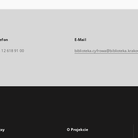
efon
E-Mail
 12 618 91 00
biblioteka.cyfrowa@biblioteka.krako
ksy
O Projekcie