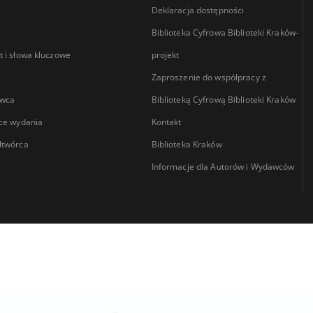
Deklaracja dostępności
Biblioteka Cyfrowa Biblioteki Kraków-
 i słowa kluczowe
projekt
Zaproszenie do współpracy z
wca
Biblioteką Cyfrową Biblioteki Kraków
ce wydania
Kontakt
łtwórca
Biblioteka Kraków
Informacje dla Autorów i Wydawców