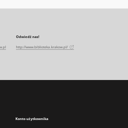
Odwiedź nas!
w.pl
http://www.biblioteka.krakow.pl/
Konto użytkownika