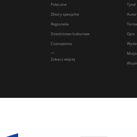
Polecane
Tytuł
Zbiory specjalne
Autor
Regionalia
Temat
Dziedzictwo kulturowe
Opis
Czasopisma
Wyda
...
Miejs
Zobacz więcej
Wspó