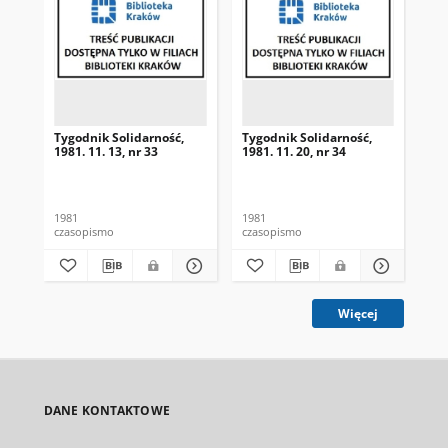
Tygodnik Solidarność,
Tygodnik Solidarność,
Tyg
1981. 11. 13, nr 33
1981. 11. 20, nr 34
198
1981
1981
198
czasopismo
czasopismo
cza
Więcej
DANE KONTAKTOWE