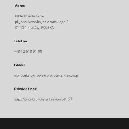
Adres
Biblioteka Kraków
pl. Jana Nowaka Jeziorańskiego 3
31-154 Kraków, POLSKA
Telefon
+48 12 618 91 00
E-Mail
biblioteka.cyfrowa@biblioteka.krakow.pl
Odwiedź nas!
http://www.biblioteka.krakow.pl/