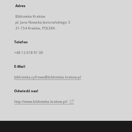
Adres
Biblioteka Kraków
pl. Jana Nowaka Jeziorańskiego 3
31-154 Kraków, POLSKA
Telefon
+48 12 618 91 00
E-Mail
biblioteka.cyfrowa@biblioteka.krakow.pl
Odwiedź nas!
http://www.biblioteka.krakow.pl/