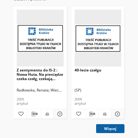
Z sentymentu do IS-2 :
40-lecie czołgu
Za
Nowa Huta. Na pieniądze
czeka czołg, czekają
sztandary
Radłowska, Renata
Wiech, Tomasz. Fot.
(SP)
Ole
2005
2009
200
artykuł
artykuł
art
Więcej