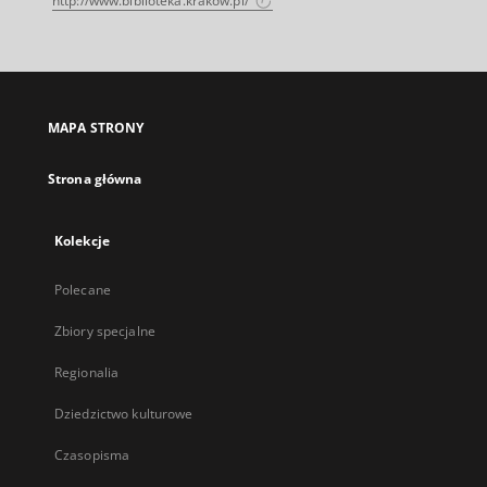
http://www.biblioteka.krakow.pl/
MAPA STRONY
Strona główna
Kolekcje
Polecane
Zbiory specjalne
Regionalia
Dziedzictwo kulturowe
Czasopisma
...