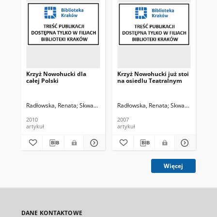
Krzyż Nowohucki dla
Krzyż Nowohucki już stoi
Do
całej Polski
na osiedlu Teatralnym
No
os
Radłowska, Renata
Skwarczek, Mateusz. Fot.
Radłowska, Renata
Skwarczek, Mateu
Rad
2010
2007
200
artykuł
artykuł
art
Więcej
DANE KONTAKTOWE