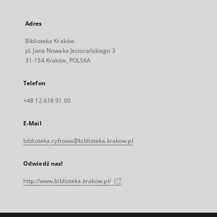
Adres
Biblioteka Kraków
pl. Jana Nowaka Jeziorańskiego 3
31-154 Kraków, POLSKA
Telefon
+48 12 618 91 00
E-Mail
biblioteka.cyfrowa@biblioteka.krakow.pl
Odwiedź nas!
http://www.biblioteka.krakow.pl/