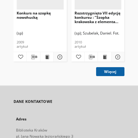
Konkurs na szopkę
Rozstrzygnięto VII edycję
Mak
nowohucką
konkursu : "Szopka
wy
krakowska z elementami
"Sz
architektury Nowej
os.
Huty"
(sp)
(sp)
Szubelak, Daniel. Fot.
(SP
2009
2010
201
artykuł
artykuł
art
Więcej
DANE KONTAKTOWE
Adres
Biblioteka Kraków
pl. Jana Nowaka Jeziorańskiego 3