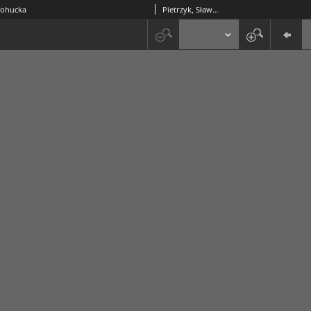
ohucka
Pietrzyk, Sławomir