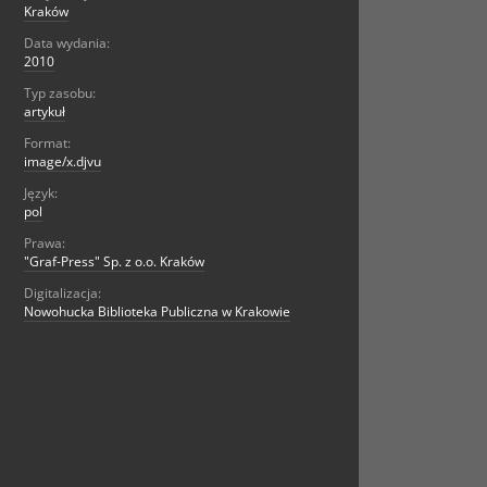
Kraków
Data wydania:
2010
Typ zasobu:
artykuł
Format:
image/x.djvu
Język:
pol
Prawa:
"Graf-Press" Sp. z o.o. Kraków
Digitalizacja:
Nowohucka Biblioteka Publiczna w Krakowie