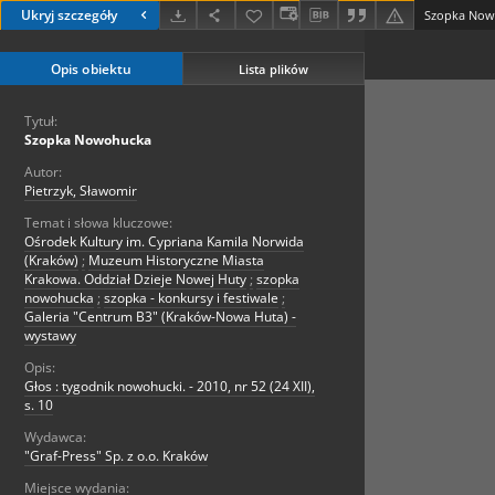
Ukryj szczegóły
Szopka Now
Opis obiektu
Lista plików
Tytuł:
Szopka Nowohucka
Autor:
Pietrzyk, Sławomir
Temat i słowa kluczowe:
Ośrodek Kultury im. Cypriana Kamila Norwida
(Kraków)
;
Muzeum Historyczne Miasta
Krakowa. Oddział Dzieje Nowej Huty
;
szopka
nowohucka
;
szopka - konkursy i festiwale
;
Galeria "Centrum B3" (Kraków-Nowa Huta) -
wystawy
Opis:
Głos : tygodnik nowohucki. - 2010, nr 52 (24 XII),
s. 10
Wydawca:
"Graf-Press" Sp. z o.o. Kraków
Miejsce wydania: