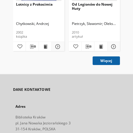
Lotnicy z Prokocimia
Od Legionów do Nowej
F-1
Huty
Cz
Chytkowski, Andrzej
Pietrzyk, Sławomir
Oleksy, Marian
(M.
2002
2010
200
książka
artykuł
art
Więcej
DANE KONTAKTOWE
Adres
Biblioteka Kraków
pl. Jana Nowaka Jeziorańskiego 3
31-154 Kraków, POLSKA