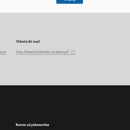
Odwiedź nas!
w.pl
http://www.biblioteka.krakow.pl/
Konto użytkownika