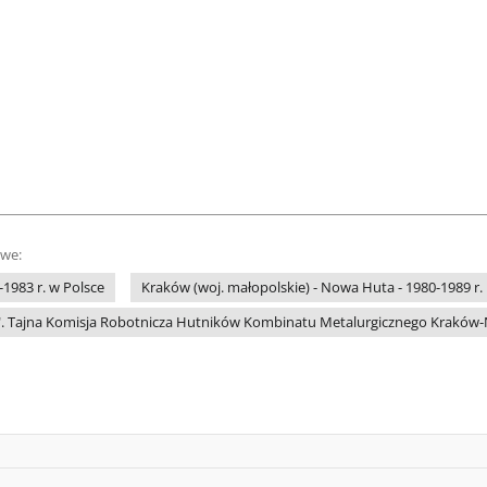
owe:
1983 r. w Polsce
Kraków (woj. małopolskie) - Nowa Huta - 1980-1989 r.
". Tajna Komisja Robotnicza Hutników Kombinatu Metalurgicznego Kraków