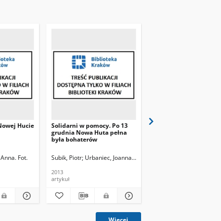
Nowej Hucie
Solidarni w pomocy. Po 13
Romantycy i pozytywiśc
grudnia Nowa Huta pełna
hutniczych drogach do
była bohaterów
wolności opowiadają
działacze opozycji Sta
Handzlik i Maciej Mach
Anna. Fot.
Subik, Piotr
Urbaniec, Joanna, Fot.
Bialik, Andrzej. Fot.
Mach. Maciej
Handzlik, 
2013
2012
artykuł
artykuł
Więcej