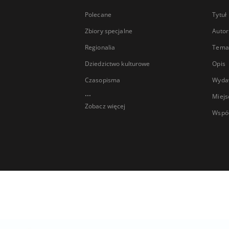
Polecane
Tytuł
Zbiory specjalne
Autor
Regionalia
Temat
Dziedzictwo kulturowe
Opis
Czasopisma
Wyda
...
Miejs
Zobacz więcej
Wspó