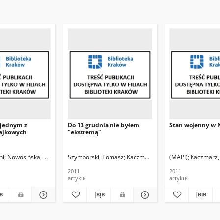
 jednym z
Do 13 grudnia nie byłem
Stan wojenny w 
rajkowych
"ekstremą"
ni
Nowosińska, Sylwia. Rozm.
Szymborski, Tomasz
Kaczmarz, Anna. Fot.
(MAPI)
Kaczmarz, 
2011
2011
artykuł
artykuł