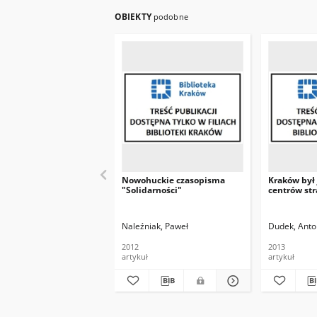
OBIEKTY
podobne
Nowohuckie czasopisma
Kraków był
"Solidarności"
centrów st
Naleźniak, Paweł
Dudek, Anto
2012
2013
artykuł
artykuł