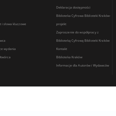
Deklaracja dostępności
Biblioteka Cyfrowa Biblioteki Kraków-
 i słowa kluczowe
projekt
Zaproszenie do współpracy z
wca
Biblioteką Cyfrową Biblioteki Kraków
ce wydania
Kontakt
łtwórca
Biblioteka Kraków
Informacje dla Autorów i Wydawców