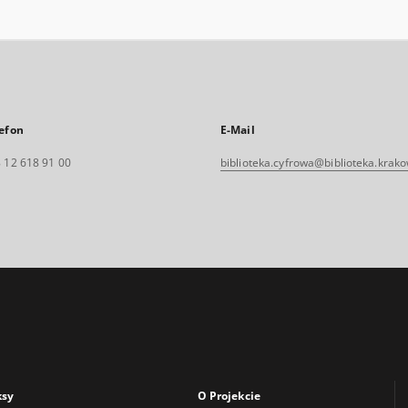
efon
E-Mail
 12 618 91 00
biblioteka.cyfrowa@biblioteka.krako
ksy
O Projekcie