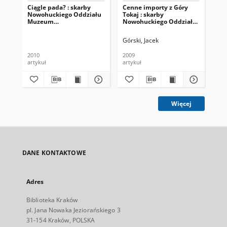
Ciągle pada? : skarby
Cenne importy z Góry
W s
Nowohuckiego Oddziału
Tokaj : skarby
sił
Muzeum
Nowohuckiego Oddziału
No
Archeologicznego (67)
Muzeum
Mu
Archeologicznego (39)
Arc
Górski, Jacek
Gór
2010
2009
201
artykuł
artykuł
art
Więcej
DANE KONTAKTOWE
Adres
Biblioteka Kraków
pl. Jana Nowaka Jeziorańskiego 3
31-154 Kraków, POLSKA