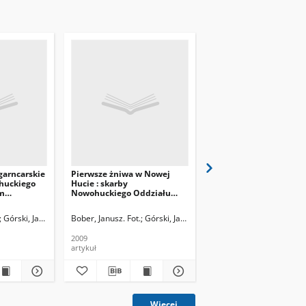
garncarskie
Pierwsze żniwa w Nowej
Słowiańska chata i
ohuckiego
Hucie : skarby
dendrologia : skarby
m
Nowohuckiego Oddziału
Nowohuckiego Oodzia
 (17)
Muzeum Archeologicznego
Muzeum Archeologicz
(21)
(24)
Górski, Jacek
Bober, Janusz. Fot.
Górski, Jacek
Górski, Jacek
2009
2009
artykuł
artykuł
Więcej