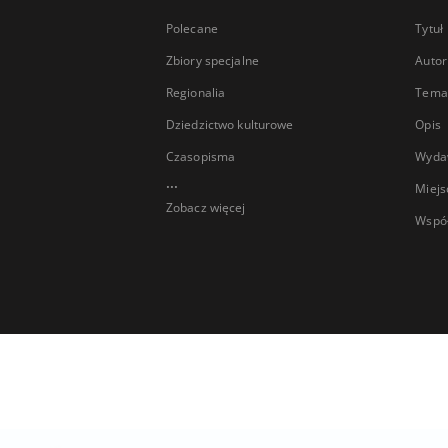
Polecane
Tytuł
Zbiory specjalne
Autor
Regionalia
Temat
Dziedzictwo kulturowe
Opis
Czasopisma
Wyda
...
Miejs
Zobacz więcej
Wspó