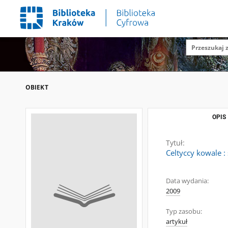
OBIEKT
OPIS
Tytuł:
Celtyccy kowale 
Data wydania:
2009
Typ zasobu:
artykuł