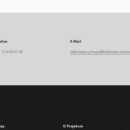
efon
E-Mail
 12 618 91 00
biblioteka.cyfrowa@biblioteka.krako
ksy
O Projekcie