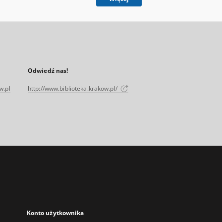
Odwiedź nas!
w.pl
http://www.biblioteka.krakow.pl/
Konto użytkownika