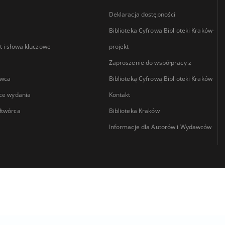
Deklaracja dostępności
Biblioteka Cyfrowa Biblioteki Kraków-
 i słowa kluczowe
projekt
Zaproszenie do współpracy z
wca
Biblioteką Cyfrową Biblioteki Kraków
ce wydania
Kontakt
łtwórca
Biblioteka Kraków
Informacje dla Autorów i Wydawców