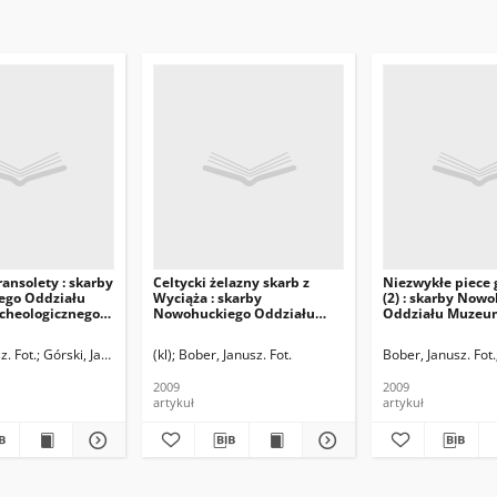
ransolety : skarby
Celtycki żelazny skarb z
Niezwykłe piece 
ego Oddziału
Wyciąża : skarby
(2) : skarby Now
cheologicznego
Nowohuckiego Oddziału
Oddziału Muzeu
Muzeum Archeologicznego
Archeologicznego
(12)
z. Fot.
Górski, Jacek
(kl)
Bober, Janusz. Fot.
Bober, Janusz. Fot.
2009
2009
artykuł
artykuł