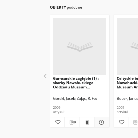
OBIEKTY
podobne
Garncarskie zagłębie (1) :
Celtyckie b
skarby Nowohuckiego
Nowohucki
Oddziału Muzeum
Muzeum Ar
Archeologicznego (16)
(20)
Górski, Jacek
Zając, R. Fot
Bober, Janus
2009
2009
artykuł
artykuł