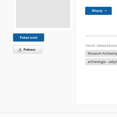
Więcej
Pokaż treść
Temat i słowa klucz
Pobierz
Muzeum Archeolog
archeologia - zabyt