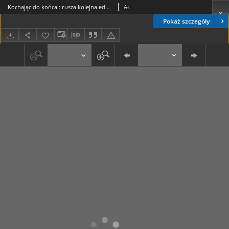
Kochając do końca : rusza kolejna edycja Żonkilowych Pól Nadziei
AŁ
Pokaż szczegóły