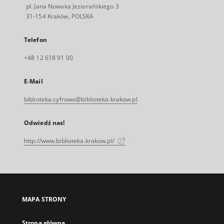
pl. Jana Nowaka Jeziorańskiego 3
31-154 Kraków, POLSKA
Telefon
+48 12 618 91 00
E-Mail
biblioteka.cyfrowa@biblioteka.krakow.pl
Odwiedź nas!
http://www.biblioteka.krakow.pl/
MAPA STRONY
Strona główna