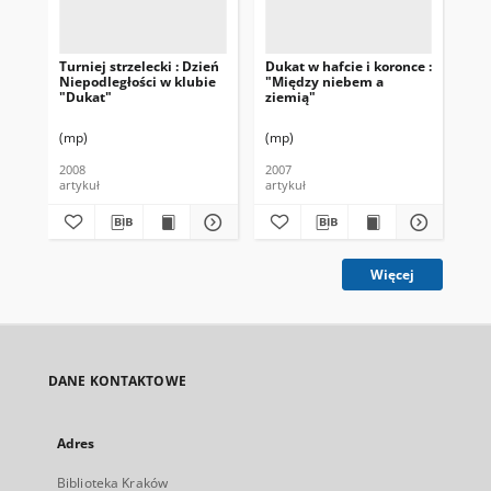
Turniej strzelecki : Dzień
Dukat w hafcie i koronce :
Fe
Niepodległości w klubie
"Między niebem a
"Dukat"
ziemią"
(mp)
(mp)
(m
2008
2007
200
artykuł
artykuł
art
Więcej
DANE KONTAKTOWE
Adres
Biblioteka Kraków