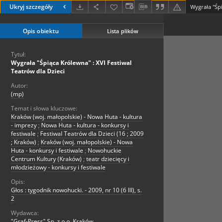
Ukryj szczegóły
Opis obiektu
Lista plików
Tytuł:
Wygrała "Śpiąca Królewna" : XVI Festiwal
Teatrów dla Dzieci
Autor:
(mp)
Temat i słowa kluczowe:
Kraków (woj. małopolskie) - Nowa Huta - kultura
- imprezy
;
Nowa Huta - kultura - konkursy i
festiwale
;
Festiwal Teatrów dla Dzieci (16 ; 2009
; Kraków)
;
Kraków (woj. małopolskie) - Nowa
Huta - konkursy i festiwale
;
Nowohuckie
Centrum Kultury (Kraków)
;
teatr dziecięcy i
młodzieżowy - konkursy i festiwale
Opis:
Głos : tygodnik nowohucki. - 2009, nr 10 (6 III), s.
2
Wydawca:
"Graf-Press" Sp. z o.o. Kraków