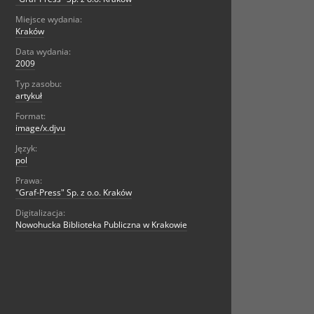
Miejsce wydania:
Kraków
Data wydania:
2009
Typ zasobu:
artykuł
Format:
image/x.djvu
Język:
pol
Prawa:
"Graf-Press" Sp. z o.o. Kraków
Digitalizacja:
Nowohucka Biblioteka Publiczna w Krakowie