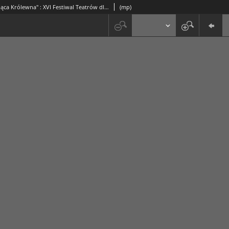
Wygrała "Śpiąca Królewna" : XVI Festiwal Teatrów dla Dzieci
(mp)