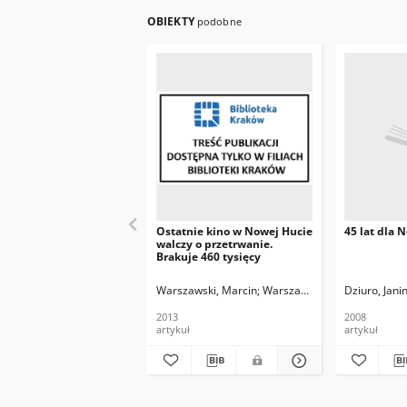
OBIEKTY
podobne
Ostatnie kino w Nowej Hucie
45 lat dla 
walczy o przetrwanie.
Brakuje 460 tysięcy
Warszawski, Marcin
Warszawski, Marcin. Fot.
Dziuro, Jani
2013
2008
artykuł
artykuł