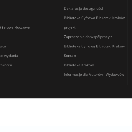
Deklaracja dostępności
Biblioteka Cyfrowa Biblioteki Kraków-
 i słowa kluczowe
projekt
Zaproszenie do współpracy z
wca
Biblioteką Cyfrową Biblioteki Kraków
ce wydania
Kontakt
łtwórca
Biblioteka Kraków
Informacje dla Autorów i Wydawców