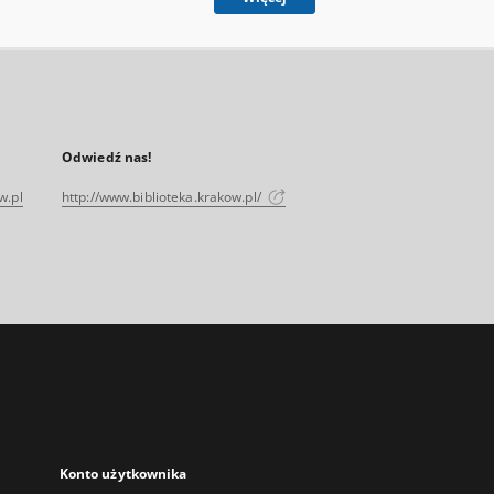
Odwiedź nas!
w.pl
http://www.biblioteka.krakow.pl/
Konto użytkownika