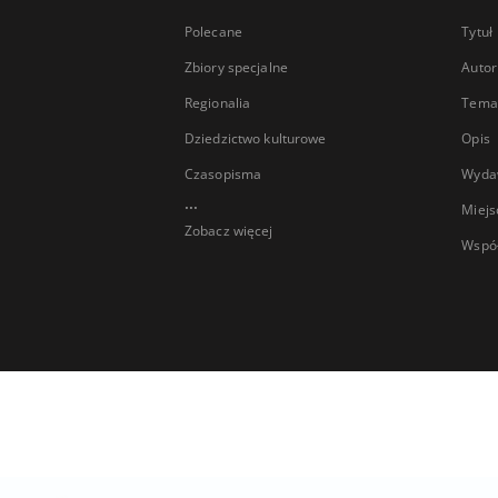
Polecane
Tytuł
Zbiory specjalne
Autor
Regionalia
Temat
Dziedzictwo kulturowe
Opis
Czasopisma
Wyda
...
Miejs
Zobacz więcej
Wspó