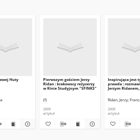
Nowej Huty
Pierwszym gościem Jerzy
Inspirująca jest t
Ridan : krakowscy reżyserzy
prawda : rozmaw
w Kinie Studyjnym "SFINKS"
Jerzym Ridanem,
Nowohucianinem
na
(f)
Ridan, Jerzy
Francz
2009
2009
artykuł
artykuł