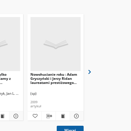
ylko
Nowohucianie roku : Adam
Sfinks na
iamy z
Gryczyński i Jerzy Ridan
sześćdziesięciolecie
laureatami prestiżowego
 Roku 2008
tytułu
yk, Jan L. Rozm.
(sp)
Rosiek, Henryka
2009
2008
artykuł
artykuł
Więcej