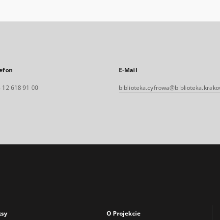
efon
E-Mail
 12 618 91 00
biblioteka.cyfrowa@biblioteka.krako
ksy
O Projekcie