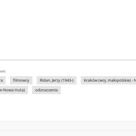
owe:
ra
filmowcy
Ridan, Jerzy (1943-)
Kraków (woj. małopolskie) - 
ów-Nowa Huta)
odznaczenia