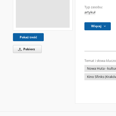
Typ zasobu:
artykuł
Więcej
Pokaż treść
Pobierz
Temat i słowa klucz
Nowa Huta - kultu
Kino Sfinks (Krak