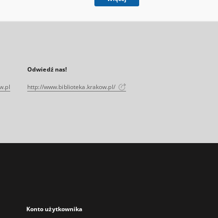
Odwiedź nas!
w.pl
http://www.biblioteka.krakow.pl/
Konto użytkownika