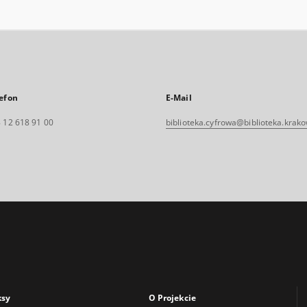
efon
E-Mail
 12 618 91 00
biblioteka.cyfrowa@biblioteka.krako
ksy
O Projekcie