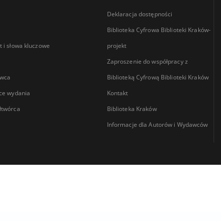
Deklaracja dostępności
Biblioteka Cyfrowa Biblioteki Kraków-
 i słowa kluczowe
projekt
Zaproszenie do współpracy z
wca
Biblioteką Cyfrową Biblioteki Kraków
ce wydania
Kontakt
łtwórca
Biblioteka Kraków
Informacje dla Autorów i Wydawców