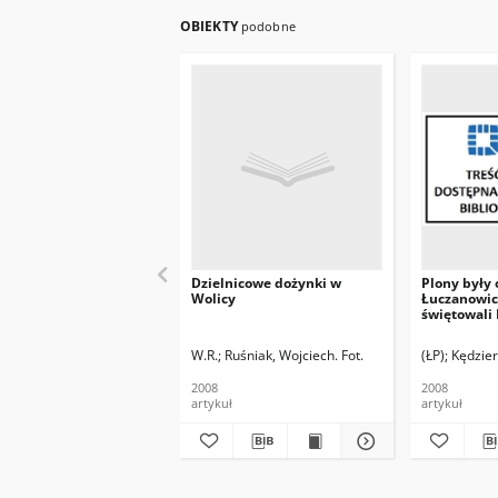
OBIEKTY
podobne
Dzielnicowe dożynki w
Plony były o
Wolicy
Łuczanowic
świętowali 
W.R.
Ruśniak, Wojciech. Fot.
(ŁP)
Kędziers
2008
2008
artykuł
artykuł