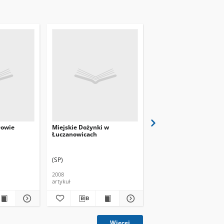
łowie
Miejskie Dożynki w
Dożynki Mogilskie AD 
Łuczanowicach
(SP)
(wal.c.)
2008
2008
artykuł
artykuł
Więcej