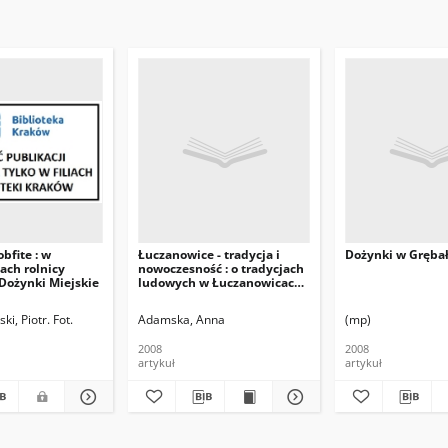
bfite : w
Łuczanowice - tradycja i
Dożynki w Gręba
ach rolnicy
nowoczesność : o tradycjach
Dożynki Miejskie
ludowych w Łuczanowicach i
nie tylko
ki, Piotr. Fot.
Adamska, Anna
(mp)
2008
2008
artykuł
artykuł