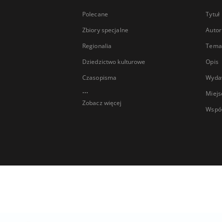
Polecane
Tytuł
Zbiory specjalne
Autor
Regionalia
Temat
Dziedzictwo kulturowe
Opis
Czasopisma
Wyda
...
Miejs
Zobacz więcej
Wspó