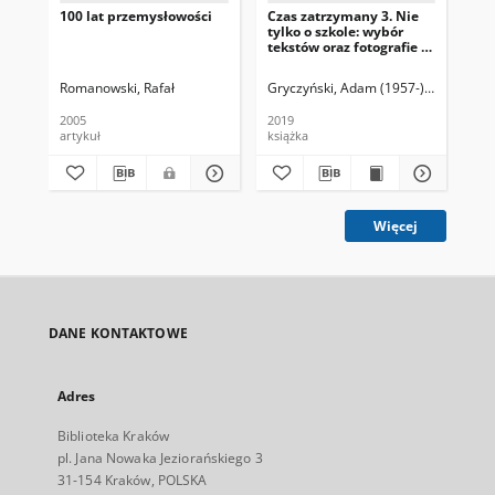
100 lat przemysłowości
Czas zatrzymany 3. Nie
Cza
tylko o szkole: wybór
tyl
tekstów oraz fotografie z
tek
terenów Nowej Huty i
te
okolic/ red. Adam
oko
Romanowski, Rafał
Gryczyński, Adam (1957-) Red.
Gry
Gryczyński. T.2
Gry
2005
2019
201
artykuł
książka
ksi
Więcej
DANE KONTAKTOWE
Adres
Biblioteka Kraków
pl. Jana Nowaka Jeziorańskiego 3
31-154 Kraków, POLSKA