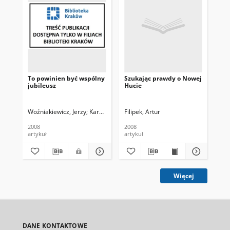
To powinien być wspólny
Szukając prawdy o Nowej
Kto
jubileusz
Hucie
Woźniakiewicz, Jerzy
Karolczyk, Krzysztof. Fot.
Filipek, Artur
Wiech, Tomasz. Fot.
Rad
Ra
2008
2008
200
artykuł
artykuł
art
Więcej
DANE KONTAKTOWE