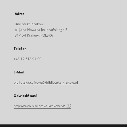
Adres
Biblioteka Kraków
pl. Jana Nowaka Jeziorańskiego 3
31-154 Kraków, POLSKA
Telefon
+48 12 618 91 00
E-Mail
biblioteka.cyfrowa@biblioteka.krakow.pl
Odwiedź nas!
http://www.biblioteka.krakow.pl/