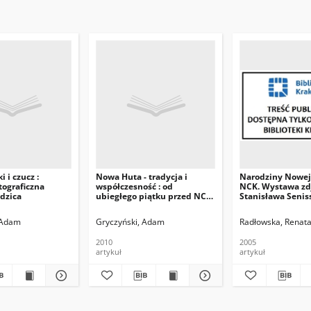
i i czucz :
Nowa Huta - tradycja i
Narodziny Nowej 
tograficzna
współczesność : od
NCK. Wystawa zd
dzica
ubiegłego piątku przed NCK
Stanisława Senis
oglądać można ciekawą
wystawę fotografii
 Adam
Gryczyński, Adam
Radłowska, Renat
2010
2005
artykuł
artykuł