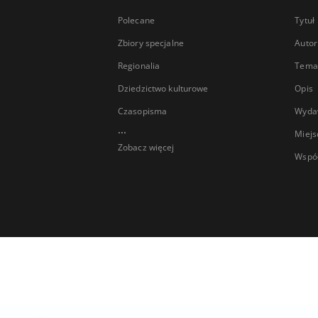
Polecane
Tytuł
Zbiory specjalne
Autor
Regionalia
Temat
Dziedzictwo kulturowe
Opis
Czasopisma
Wyda
...
Miejs
Zobacz więcej
Wspó