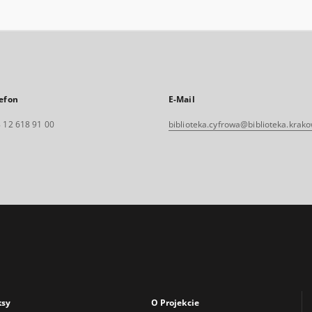
efon
E-Mail
 12 618 91 00
biblioteka.cyfrowa@biblioteka.krako
ksy
O Projekcie