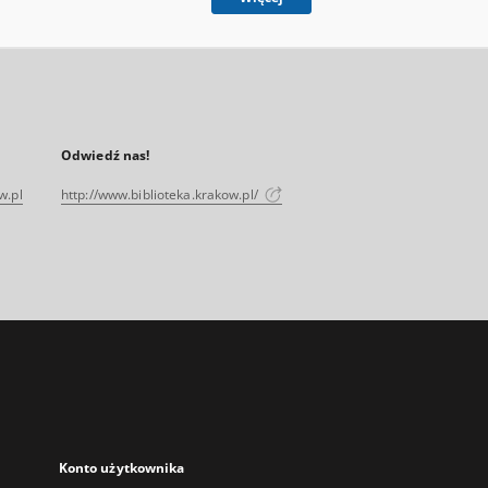
Odwiedź nas!
w.pl
http://www.biblioteka.krakow.pl/
Konto użytkownika