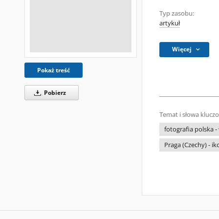
Typ zasobu:
artykuł
Więcej
Pokaż treść
Pobierz
Temat i słowa klucz
fotografia polska 
Praga (Czechy) - ik