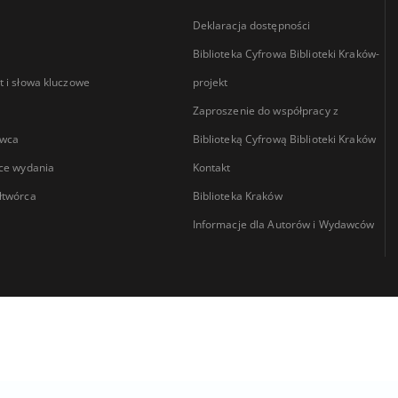
Deklaracja dostępności
Biblioteka Cyfrowa Biblioteki Kraków-
 i słowa kluczowe
projekt
Zaproszenie do współpracy z
wca
Biblioteką Cyfrową Biblioteki Kraków
ce wydania
Kontakt
łtwórca
Biblioteka Kraków
Informacje dla Autorów i Wydawców