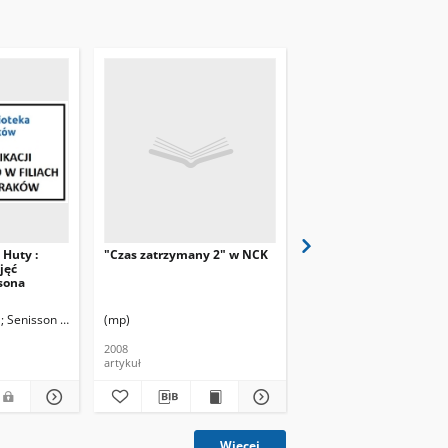
Huty :
"Czas zatrzymany 2" w NCK
Norymberga w trzy dni 
jęć
wystawa fotograficzna 
sona
Balcewicza w NCK
a
Senisson , Stanisław. Fot.
(mp)
(sp)
2008
2009
artykuł
artykuł
Więcej