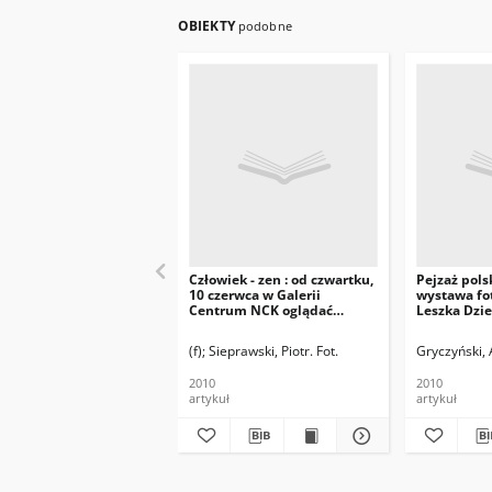
OBIEKTY
podobne
Człowiek - zen : od czwartku,
Pejzaż polsk
10 czerwca w Galerii
wystawa fo
Centrum NCK oglądać
Leszka Dzie
będzie można wystawę
fotografii Piotra
(f)
Sieprawski, Piotr. Fot.
Gryczyński,
Sieprawskiego
2010
2010
artykuł
artykuł