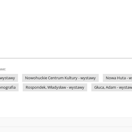
owe:
- wystawy
Nowohuckie Centrum Kultury - wystawy
Nowa Huta - wy
onografia
Rospondek, Władysław - wystawy
Głuca, Adam - wysta