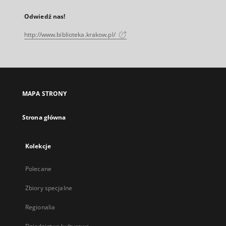
Odwiedź nas!
http://www.biblioteka.krakow.pl/
MAPA STRONY
Strona główna
Kolekcje
Polecane
Zbiory specjalne
Regionalia