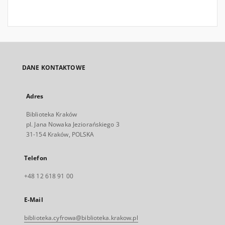
DANE KONTAKTOWE
Adres
Biblioteka Kraków
pl. Jana Nowaka Jeziorańskiego 3
31-154 Kraków, POLSKA
Telefon
+48 12 618 91 00
E-Mail
biblioteka.cyfrowa@biblioteka.krakow.pl