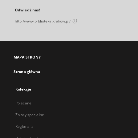
Odwiedź nas!
http://www.biblioteka.krakow.pl/
MAPA STRONY
Strona główna
Kolekcje
Polecane
Zbiory specjalne
Regionalia