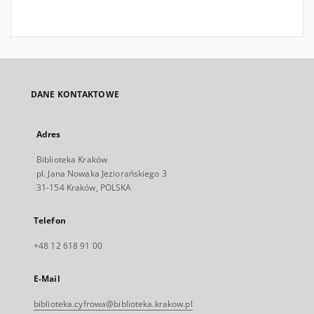
DANE KONTAKTOWE
Adres
Biblioteka Kraków
pl. Jana Nowaka Jeziorańskiego 3
31-154 Kraków, POLSKA
Telefon
+48 12 618 91 00
E-Mail
biblioteka.cyfrowa@biblioteka.krakow.pl