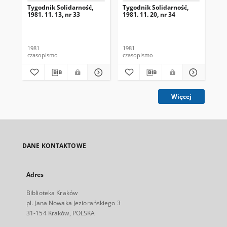
Tygodnik Solidarność,
Tygodnik Solidarność,
Tyg
1981. 11. 13, nr 33
1981. 11. 20, nr 34
198
1981
1981
198
czasopismo
czasopismo
cza
Więcej
DANE KONTAKTOWE
Adres
Biblioteka Kraków
pl. Jana Nowaka Jeziorańskiego 3
31-154 Kraków, POLSKA