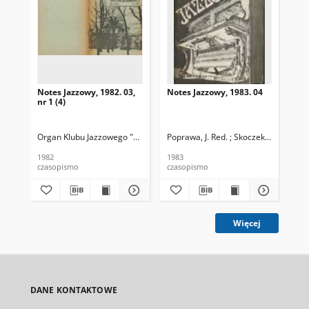
Notes Jazzowy, 1982. 03,
Notes Jazzowy, 1983. 04
Not
nr 1 (4)
Organ Klubu Jazzowego "Rotunda"
Poprawa, J. Red. ; Skoczek T. Red.
Skoczek, T. Red.
Pop
1982
1983
198
czasopismo
czasopismo
cza
Więcej
DANE KONTAKTOWE