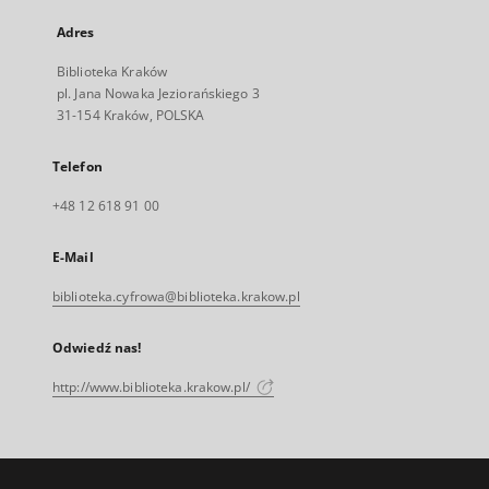
Adres
Biblioteka Kraków
pl. Jana Nowaka Jeziorańskiego 3
31-154 Kraków, POLSKA
Telefon
+48 12 618 91 00
E-Mail
biblioteka.cyfrowa@biblioteka.krakow.pl
Odwiedź nas!
http://www.biblioteka.krakow.pl/