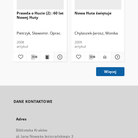
Prawda o Hucie (2) : 60 lat
Nowa Huta świętuje
Prz
Nowej Huty
his
ob
Hut
Pietrzyk, Sławomir. Oprac.
Chylaszek-Jarosz, Monika
AŁ
2008
2009
200
artykuł
artykuł
art
Więcej
DANE KONTAKTOWE
Adres
Biblioteka Kraków
pl. Jana Nowaka Jeziorańskiego 3