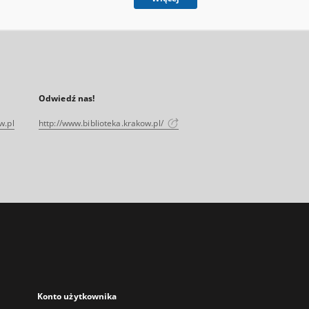
Odwiedź nas!
w.pl
http://www.biblioteka.krakow.pl/
Konto użytkownika