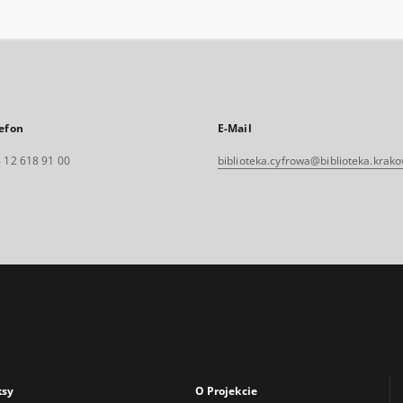
efon
E-Mail
 12 618 91 00
biblioteka.cyfrowa@biblioteka.krako
ksy
O Projekcie