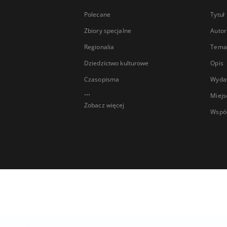
Polecane
Tytuł
Zbiory specjalne
Autor
Regionalia
Temat
Dziedzictwo kulturowe
Opis
Czasopisma
Wyda
...
Miejs
Zobacz więcej
Wspó