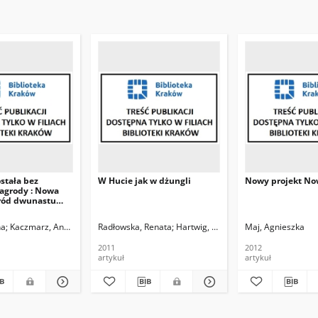
ostała bez
W Hucie jak w dżungli
Nowy projekt No
nagrody : Nowa
śród dwunastu
 wpłynęły na
dna nie zdobyła I
na
Kaczmarz, Anna. Fot.
Radłowska, Renata
Hartwig, Edward. Fot.
Maj, Agnieszka
Szopa, Andrze
2011
2012
artykuł
artykuł