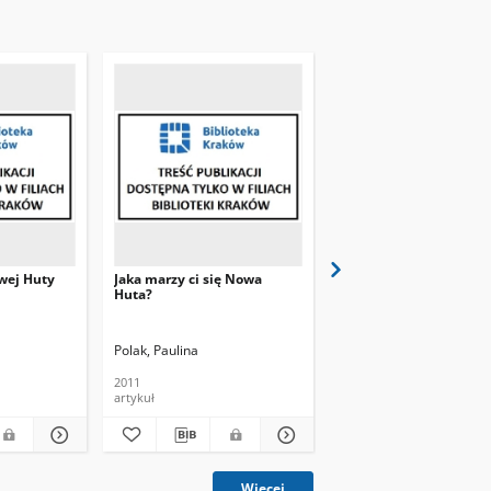
wej Huty
Jaka marzy ci się Nowa
Pl. Centralny i aleja Ró
Huta?
niczym ogrody Babilo
j. Fot
Polak, Paulina
Rąpalski, Piotr
Hubrich, J
2011
2011
artykuł
artykuł
Więcej