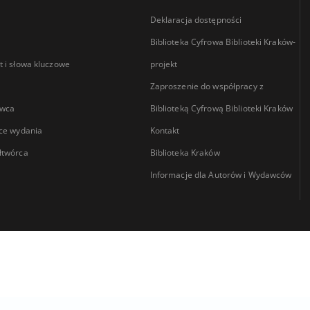
Deklaracja dostępności
Biblioteka Cyfrowa Biblioteki Kraków-
 i słowa kluczowe
projekt
Zaproszenie do współpracy z
wca
Biblioteką Cyfrową Biblioteki Kraków
ce wydania
Kontakt
łtwórca
Biblioteka Kraków
Informacje dla Autorów i Wydawców