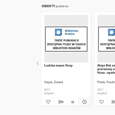
OBIEKTY
podobne
Ludzka twarz Huty
Aleja Róż z
pierwszej 
Huta : spo
prac, które
konkurs, ża
Hajok, Dawid
Polak, Pauli
miejsca
2011
2011
artykuł
artykuł