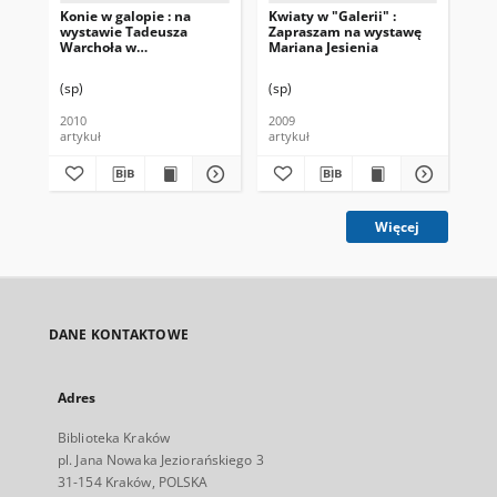
Konie w galopie : na
Kwiaty w "Galerii" :
Wi
wystawie Tadeusza
Zapraszam na wystawę
Warchoła w
Mariana Jesienia
Stowarzyszeniu
Kulturalnym Galeria w
(sp)
(sp)
(SP
os. Centrum B 3
2010
2009
200
artykuł
artykuł
art
Więcej
DANE KONTAKTOWE
Adres
Biblioteka Kraków
pl. Jana Nowaka Jeziorańskiego 3
31-154 Kraków, POLSKA