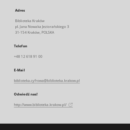
Adres
Biblioteka Kraków
pl. Jana Nowaka Jeziorańskiego 3
31-154 Kraków, POLSKA
Telefon
+48 12 618 91 00
E-Mail
biblioteka.cyfrowa@biblioteka.krakow.pl
Odwiedź nas!
http://www.biblioteka.krakow.pl/