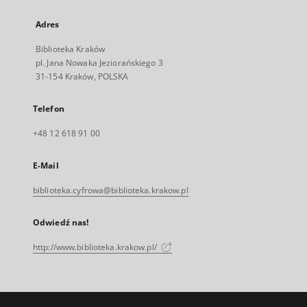
Adres
Biblioteka Kraków
pl. Jana Nowaka Jeziorańskiego 3
31-154 Kraków, POLSKA
Telefon
+48 12 618 91 00
E-Mail
biblioteka.cyfrowa@biblioteka.krakow.pl
Odwiedź nas!
http://www.biblioteka.krakow.pl/