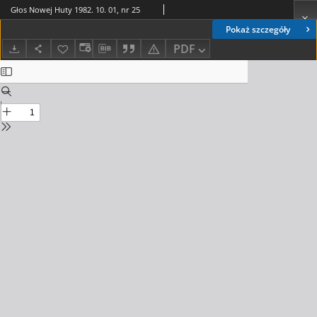
Głos Nowej Huty 1982. 10. 01, nr 25
Pokaż szczegóły
PDF