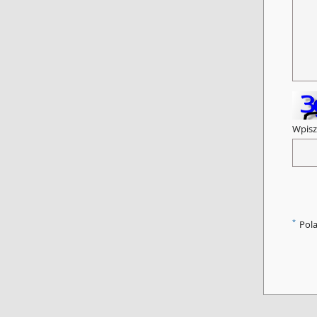
Wpisz
*
Pol