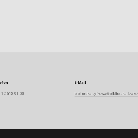
efon
E-Mail
 12 618 91 00
biblioteka.cyfrowa@biblioteka.krako