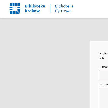
Zgło
24
E-mai
Kome