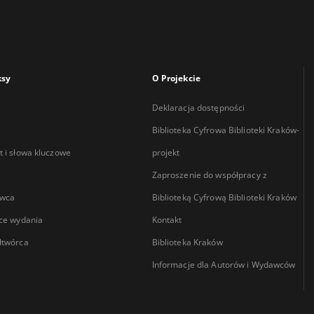
ksy
O Projekcie
Deklaracja dostępności
Biblioteka Cyfrowa Biblioteki Kraków-
 i słowa kluczowe
projekt
Zaproszenie do współpracy z
wca
Biblioteką Cyfrową Biblioteki Kraków
ce wydania
Kontakt
łtwórca
Biblioteka Kraków
Informacje dla Autorów i Wydawców