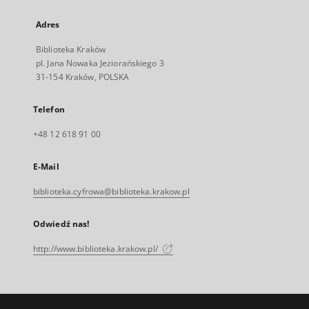
Adres
Biblioteka Kraków
pl. Jana Nowaka Jeziorańskiego 3
31-154 Kraków, POLSKA
Telefon
+48 12 618 91 00
E-Mail
biblioteka.cyfrowa@biblioteka.krakow.pl
Odwiedź nas!
http://www.biblioteka.krakow.pl/