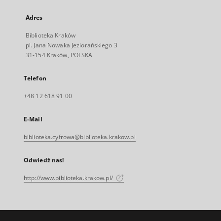
Adres
Biblioteka Kraków
pl. Jana Nowaka Jeziorańskiego 3
31-154 Kraków, POLSKA
Telefon
+48 12 618 91 00
E-Mail
biblioteka.cyfrowa@biblioteka.krakow.pl
Odwiedź nas!
http://www.biblioteka.krakow.pl/