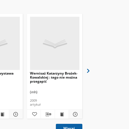
 wystawa
Wernisaż Katarzyny Brożek-
Z miłości do plakatu : 
Kowalskiej : tego nie można
nie można przegapić
przegapić
(mh)
(mh)
2009
2010
artykuł
artykuł
Więcej