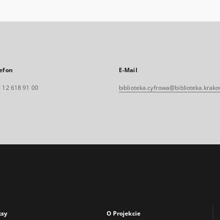
efon
E-Mail
 12 618 91 00
biblioteka.cyfrowa@biblioteka.krako
ksy
O Projekcie