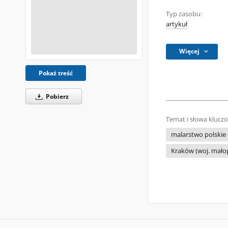
Typ zasobu:
artykuł
Więcej
Pokaż treść
Pobierz
Temat i słowa klucz
malarstwo polskie
Kraków (woj. małop