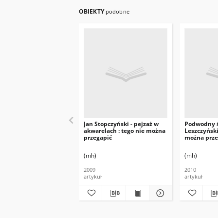
OBIEKTY
podobne
Jan Stopczyński - pejzaż w
Podwodny ś
akwarelach : tego nie można
Leszczyńskie
przegapić
można prze
(mh)
(mh)
2009
2010
artykuł
artykuł