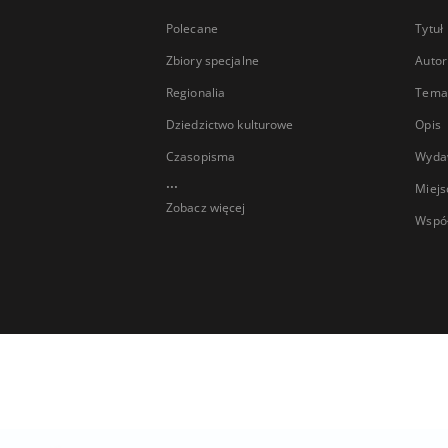
Polecane
Tytuł
Zbiory specjalne
Autor
Regionalia
Temat
Dziedzictwo kulturowe
Opis
Czasopisma
Wyda
...
Miejs
Zobacz więcej
Wspó