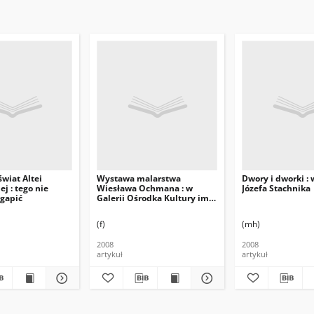
wiat Altei
Wystawa malarstwa
Dwory i dworki :
j : tego nie
Wiesława Ochmana : w
Józefa Stachnika
gapić
Galerii Ośrodka Kultury im.
C. K. Norwida
(f)
(mh)
2008
2008
artykuł
artykuł