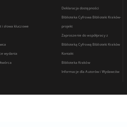
Deklaracja dostępności
Biblioteka Cyfrowa Biblioteki Kraków-
 i słowa kluczowe
projekt
Zaproszenie do współpracy z
wca
Biblioteką Cyfrową Biblioteki Kraków
ce wydania
Kontakt
łtwórca
Biblioteka Kraków
Informacje dla Autorów i Wydawców