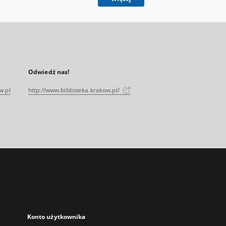
Odwiedź nas!
w.pl
http://www.biblioteka.krakow.pl/
Konto użytkownika