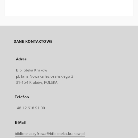
DANE KONTAKTOWE
Adres
Biblioteka Kraków
pl. Jana Nowaka Jeziorańskiego 3
31-154 Kraków, POLSKA
Telefon
+48 12 618 91 00
E-Mail
biblioteka.cyfrowa@biblioteka.krakow.pl