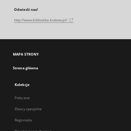
Odwiedź nas!
http://www.biblioteka.krakow.pl/
MAPA STRONY
Strona główna
Kolekcje
Polecane
Zbiory specjalne
Regionalia