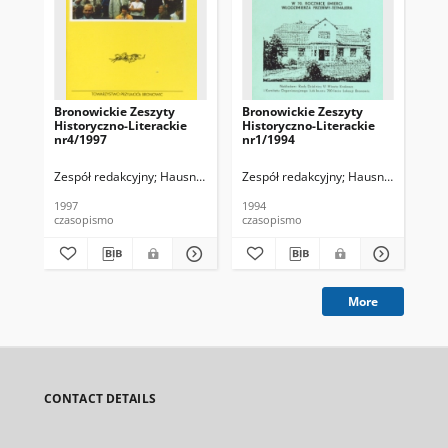
Bronowickie Zeszyty
Bronowickie Zeszyty
Br
Historyczno-Literackie
Historyczno-Literackie
His
nr4/1997
nr1/1994
nr
Zespół redakcyjny
Hausner, Wojciech
Zespół redakcyjny
Hausner, Wojciec
Zes
1997
1994
199
czasopismo
czasopismo
cza
More
CONTACT DETAILS