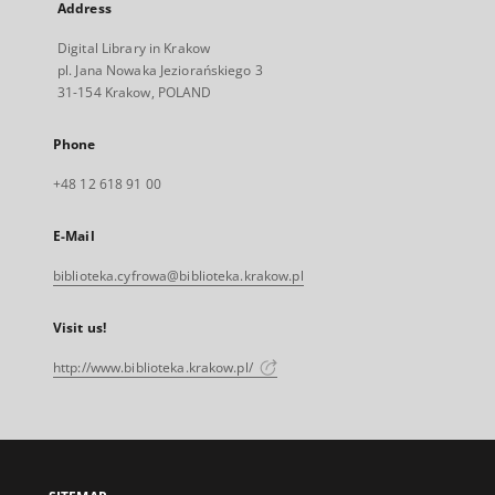
Address
Digital Library in Krakow
pl. Jana Nowaka Jeziorańskiego 3
31-154 Krakow, POLAND
Phone
+48 12 618 91 00
E-Mail
biblioteka.cyfrowa@biblioteka.krakow.pl
Visit us!
http://www.biblioteka.krakow.pl/