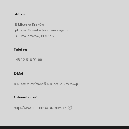
Adres
Biblioteka Kraków
pl. Jana Nowaka Jeziorańskiego 3
31-154 Kraków, POLSKA
Telefon
+48 12 618 91 00
E-Mail
biblioteka.cyfrowa@biblioteka.krakow.pl
Odwiedź nas!
http://www.biblioteka.krakow.pl/