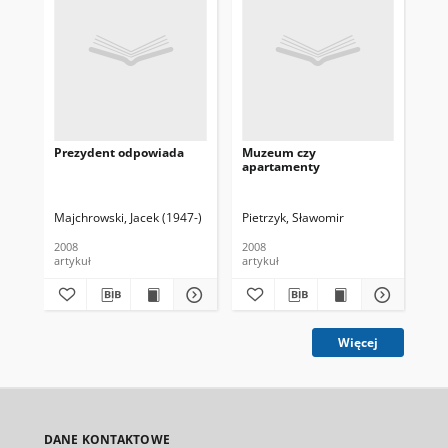
Prezydent odpowiada
Muzeum czy
30-
apartamenty
Majchrowski, Jacek (1947-)
Pietrzyk, Sławomir
(m
2008
2008
200
artykuł
artykuł
art
Więcej
DANE KONTAKTOWE