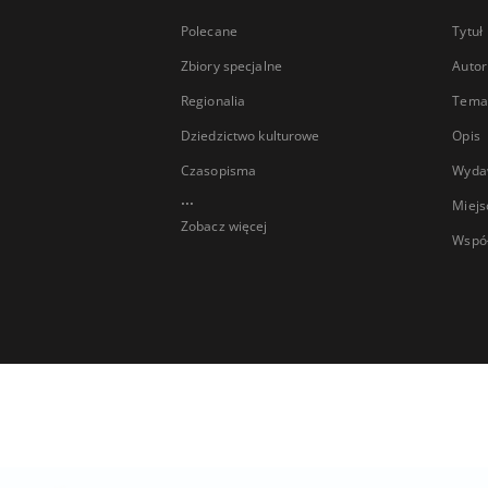
Polecane
Tytuł
Zbiory specjalne
Autor
Regionalia
Temat
Dziedzictwo kulturowe
Opis
Czasopisma
Wyda
...
Miejs
Zobacz więcej
Wspó