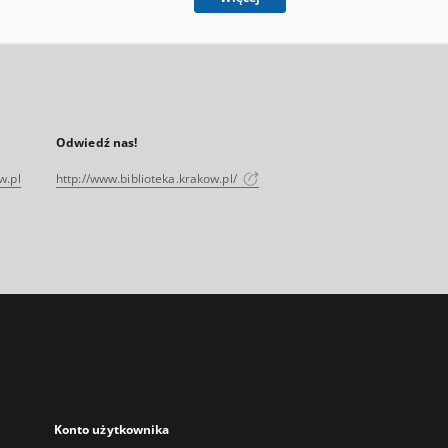
Odwiedź nas!
w.pl
http://www.biblioteka.krakow.pl/
Konto użytkownika