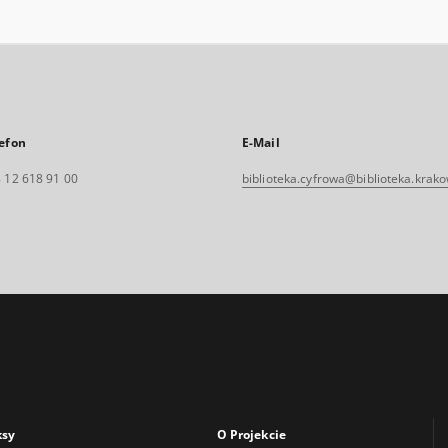
efon
E-Mail
 12 618 91 00
biblioteka.cyfrowa@biblioteka.krako
ksy
O Projekcie