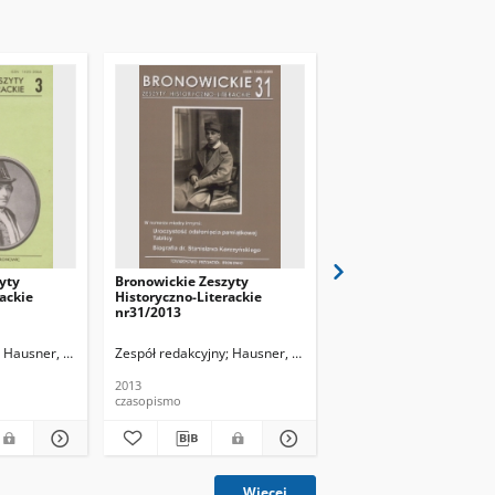
yty
Bronowickie Zeszyty
Bronowickie Zeszyty
ackie
Historyczno-Literackie
Historyczno-Literackie
nr31/2013
nr32/2014
Hausner, Wojciech
Zespół redakcyjny
Hausner, Wojciech
Zespół redakcyjny
Hausn
2013
2014
czasopismo
czasopismo
Więcej