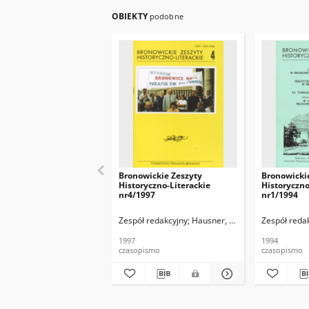
OBIEKTY
podobne
Bronowickie Zeszyty
Bronowicki
Historyczno-Literackie
Historyczno
nr4/1997
nr1/1994
Zespół redakcyjny
Hausner, Wojciech
Zespół reda
1997
1994
czasopismo
czasopismo