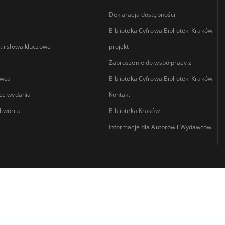
Deklaracja dostępności
Biblioteka Cyfrowa Biblioteki Kraków-
 i słowa kluczowe
projekt
Zaproszenie do współpracy z
wca
Biblioteką Cyfrową Biblioteki Kraków
ce wydania
Kontakt
łtwórca
Biblioteka Kraków
Informacje dla Autorów i Wydawców