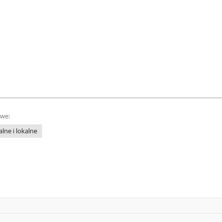
owe:
lne i lokalne