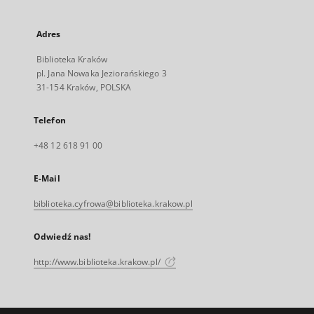
Adres
Biblioteka Kraków
pl. Jana Nowaka Jeziorańskiego 3
31-154 Kraków, POLSKA
Telefon
+48 12 618 91 00
E-Mail
biblioteka.cyfrowa@biblioteka.krakow.pl
Odwiedź nas!
http://www.biblioteka.krakow.pl/