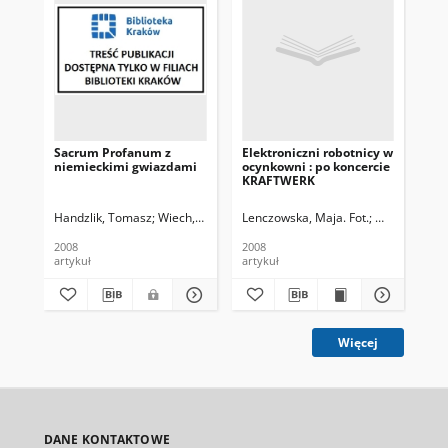
Sacrum Profanum z
Elektroniczni robotnicy w
Kr
niemieckimi gwiazdami
ocynkowni : po koncercie
KRAFTWERK
Handzlik, Tomasz
Wiech, Tomasz. Fot.
Lenczowska, Maja. Fot.
Miszczuk, Ad
Han
2008
2008
200
artykuł
artykuł
art
Więcej
DANE KONTAKTOWE