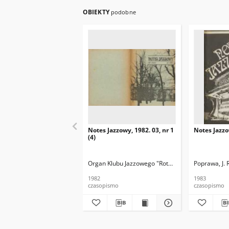
OBIEKTY
podobne
Notes Jazzowy, 1982. 03, nr 1
Notes Jazzo
(4)
Organ Klubu Jazzowego "Rotunda"
Skoczek, T. Re
Poprawa, J. 
1982
1983
czasopismo
czasopismo