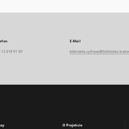
efon
E-Mail
 12 618 91 00
biblioteka.cyfrowa@biblioteka.krako
ksy
O Projekcie