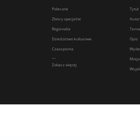
Polecane
Tytuł
Zbiory specjalne
Autor
Regionalia
Temat
Dziedzictwo kulturowe
Opis
Czasopisma
Wyda
...
Miejs
Zobacz więcej
Wspó