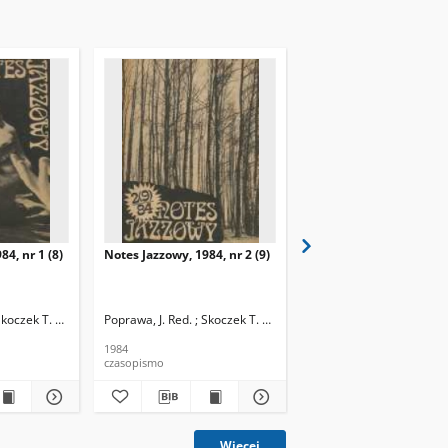
84, nr 1 (8)
Notes Jazzowy, 1984, nr 2 (9)
Notes Jazzowy, 1984, nr
(10)
Skoczek T. Red.
Poprawa, J. Red. ; Skoczek T. Red.
Poprawa, J. Red. ; Skocze
1984
1984
czasopismo
czasopismo
Więcej