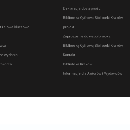
Deklaracja dostępności
Biblioteka Cyfrowa Biblioteki Kraków-
 i słowa kluczowe
projekt
Zaproszenie do współpracy z
wca
Biblioteką Cyfrową Biblioteki Kraków
ce wydania
Kontakt
łtwórca
Biblioteka Kraków
Informacje dla Autorów i Wydawców