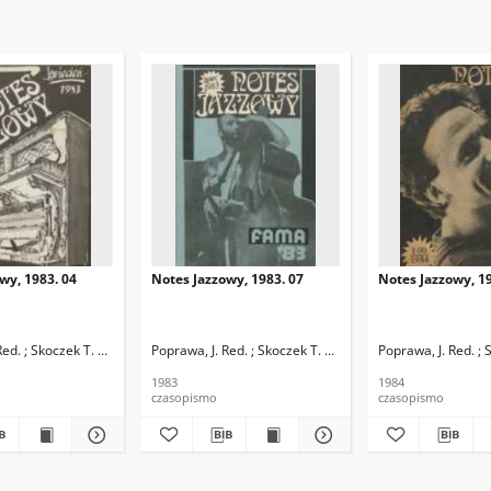
wy, 1983. 04
Notes Jazzowy, 1983. 07
Notes Jazzowy, 19
d.
Red. ; Skoczek T. Red.
Poprawa, J. Red. ; Skoczek T. Red.
Poprawa, J. Red. ; 
1983
1984
czasopismo
czasopismo