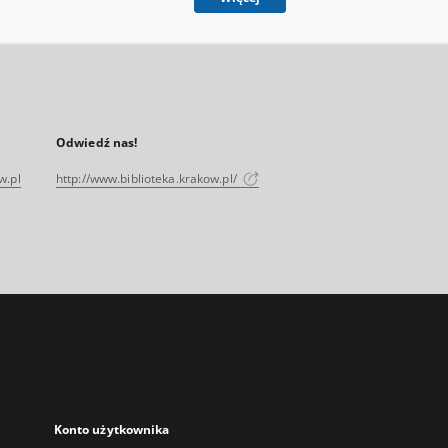
Odwiedź nas!
w.pl
http://www.biblioteka.krakow.pl/
Konto użytkownika