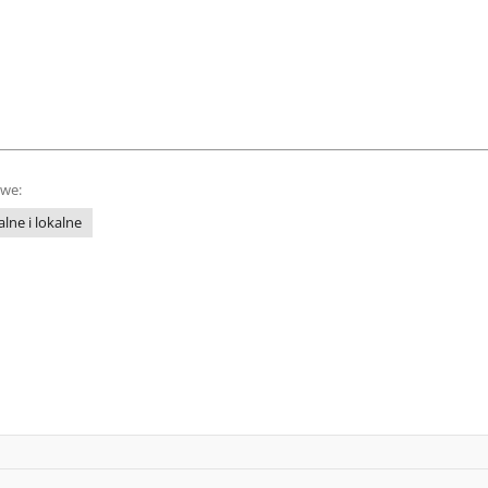
owe:
lne i lokalne