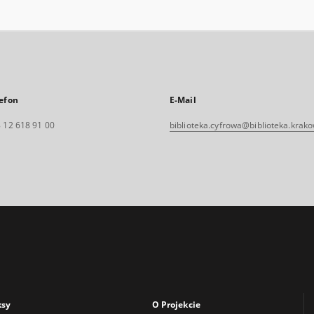
efon
E-Mail
 12 618 91 00
biblioteka.cyfrowa@biblioteka.krako
ksy
O Projekcie