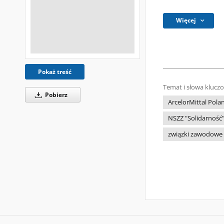
Więcej
Pokaż treść
Temat i słowa klucz
Pobierz
ArcelorMittal Pola
NSZZ "Solidarność
związki zawodowe -