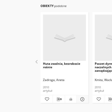
OBIEKTY
podobne
Huta zwalnia, bezrobocie
Poczet dyr
rośnie
naczelnych h
zarządzają
kombinatem
czyli...
Zadroga, Aneta
Kmita, Wacł
2010
2010
artykuł
artykuł