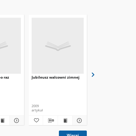
o raz
Jubileusz walcowni zimnej
Walcownia razy dwa
2009
2008
artykuł
artykuł
Więcej