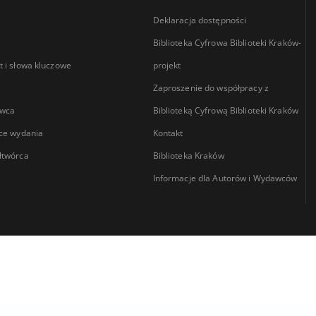
Deklaracja dostępności
Biblioteka Cyfrowa Biblioteki Kraków-
 i słowa kluczowe
projekt
Zaproszenie do współpracy z
wca
Biblioteką Cyfrową Biblioteki Kraków
ce wydania
Kontakt
łtwórca
Biblioteka Kraków
Informacje dla Autorów i Wydawców