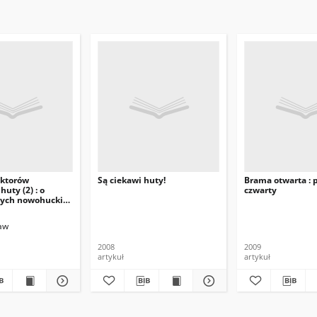
ektorów
Są ciekawi huty!
Brama otwarta : p
uty (2) : o
czwarty
cych nowohuckim
 trochę inaczej,
aw
2008
2009
artykuł
artykuł