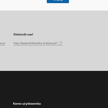
Odwiedź nas!
w.pl
http://www.biblioteka.krakow.pl/
Konto użytkownika