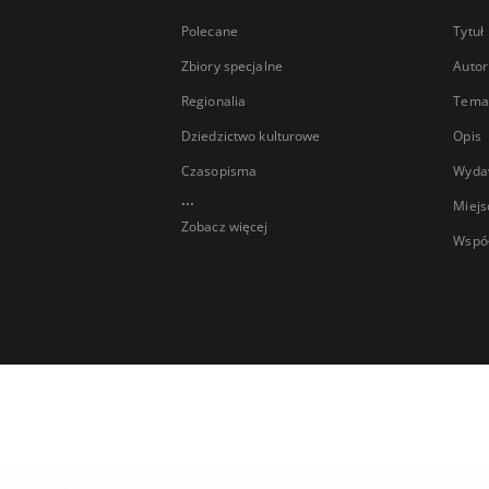
Polecane
Tytuł
Zbiory specjalne
Autor
Regionalia
Temat
Dziedzictwo kulturowe
Opis
Czasopisma
Wyda
...
Miejs
Zobacz więcej
Wspó