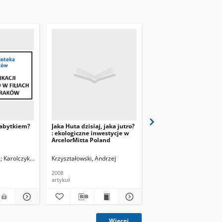
 zabytkiem?
Jaka Huta dzisiaj, jaka jutro?
Piec wydmuchany, wil
: ekologiczne inwestycje w
spuszczony
ArcelorMitta Poland
a
Karolczyk, Krzysztof. Fot.
Krzyształowski, Andrzej
2008
2008
artykuł
artykuł
Więcej