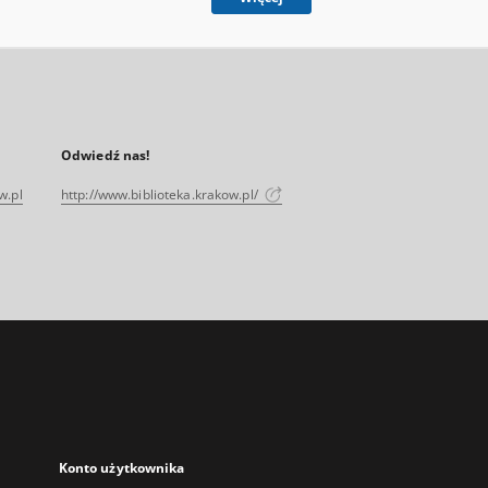
Odwiedź nas!
w.pl
http://www.biblioteka.krakow.pl/
Konto użytkownika