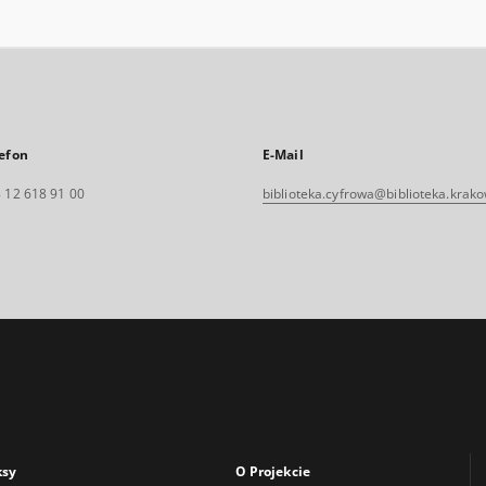
efon
E-Mail
 12 618 91 00
biblioteka.cyfrowa@biblioteka.krako
ksy
O Projekcie