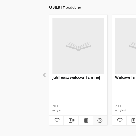
OBIEKTY
podobne
Jubileusz walcowni zimnej
Walcownia 
2009
2008
artykuł
artykuł