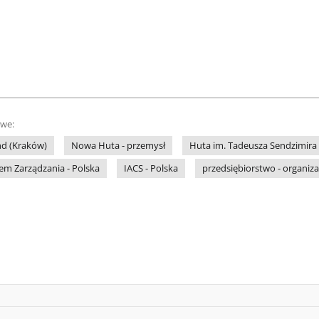
owe:
nd (Kraków)
Nowa Huta - przemysł
Huta im. Tadeusza Sendzimira
em Zarządzania - Polska
IACS - Polska
przedsiębiorstwo - organiza