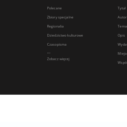
Polecane
Tytuł
Zbiory specjalne
Autor
Regionalia
Temat
Dziedzictwo kulturowe
Opis
Czasopisma
Wyda
...
Miejs
Zobacz więcej
Wspó