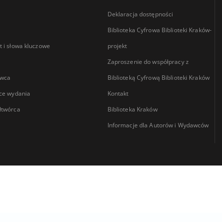
Deklaracja dostępności
Biblioteka Cyfrowa Biblioteki Kraków-
 i słowa kluczowe
projekt
Zaproszenie do współpracy z
wca
Biblioteką Cyfrową Biblioteki Kraków
ce wydania
Kontakt
łtwórca
Biblioteka Kraków
Informacje dla Autorów i Wydawców