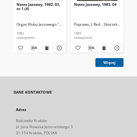
Notes Jazzowy, 1982. 03,
Notes Jazzowy, 1983. 04
Not
nr 1 (4)
Organ Klubu Jazzowego "Rotunda"
Poprawa, J. Red. ; Skoczek T. Red.
Skoczek, T. Red.
Pop
1982
1983
198
czasopismo
czasopismo
cza
Więcej
DANE KONTAKTOWE
Adres
Biblioteka Kraków
pl. Jana Nowaka Jeziorańskiego 3
31-154 Kraków, POLSKA